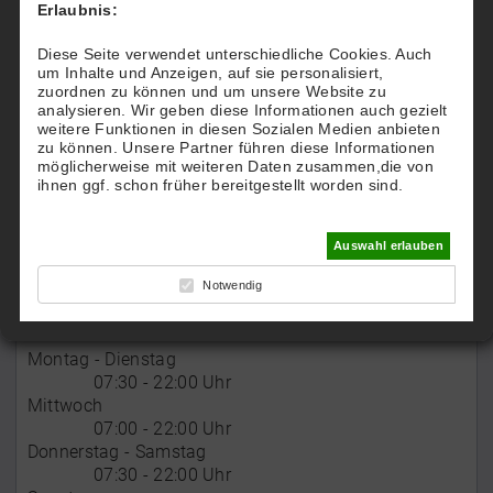
Erlaubnis:
Diese Seite verwendet unterschiedliche Cookies. Auch
um Inhalte und Anzeigen, auf sie personalisiert,
Kontakt
zuordnen zu können und um unsere Website zu
analysieren. Wir geben diese Informationen auch gezielt
Sportpark Bad Salzuflen
weitere Funktionen in diesen Sozialen Medien anbieten
zu können. Unsere Partner führen diese Informationen
In Neuen Land 39
möglicherweise mit weiteren Daten zusammen,die von
32107 Bad Salzuflen
ihnen ggf. schon früher bereitgestellt worden sind.
Email:
kontakt@sportpark-bs.de
Auswahl erlauben
Notwendig
Öffnungszeiten
Montag - Dienstag
07:30 - 22:00 Uhr
Mittwoch
07:00 - 22:00 Uhr
Donnerstag - Samstag
07:30 - 22:00 Uhr