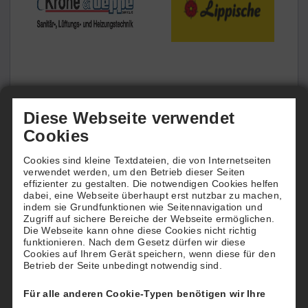
Deutsche Jüngsten
Meisterschaften
Diese Webseite verwendet
Cookies
Und wenn Ihr die neue Steffi Graf oder den
Cookies sind kleine Textdateien, die von Internetseiten
Nachfolger von Boris Becker sehen wollt, dann
verwendet werden, um den Betrieb dieser Seiten
kommt vom 6. bis 10. August zum Sportpark
effizienter zu gestalten. Die notwendigen Cookies helfen
dabei, eine Webseite überhaupt erst nutzbar zu machen,
und Tennisclub Bad Salzuflen!
indem sie Grundfunktionen wie Seitennavigation und
Zugriff auf sichere Bereiche der Webseite ermöglichen.
Es finden zum 48. Mal die Deutschen Jüngsten
Die Webseite kann ohne diese Cookies nicht richtig
funktionieren. Nach dem Gesetz dürfen wir diese
Tennis-Meisterschaften statt.
Cookies auf Ihrem Gerät speichern, wenn diese für den
Betrieb der Seite unbedingt notwendig sind.
Zurück
Für alle anderen Cookie-Typen benötigen wir Ihre